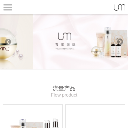
Prev
Next
ious
流量产品
Flow product