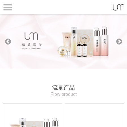
Prev
Next
ious
流量产品
Flow product