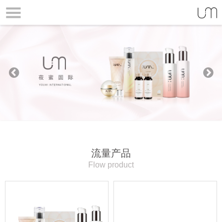
Prev
Next
ious
流量产品
Flow product